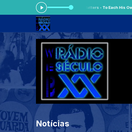
00:05 às 05:59 -
Tocando agora: The Platters - To Each His Own
Notícias