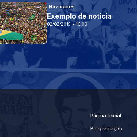
Novidades
Exemplo de notícia
02/02/2016 • 16:00
rlua em quase 70 anos Especialistas dão dicas do
tistas brasileiros descobrem dois planetas: um s
oga experimental contra Alzheimer Nova droga redu
Página Inicial
Programação