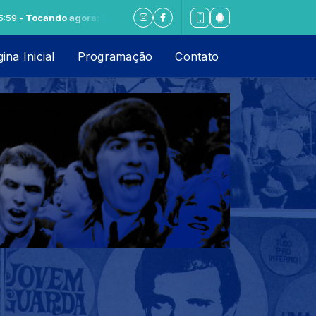
Tocando agora: The Platters - To Each His Own
ina Inicial
Programação
Contato