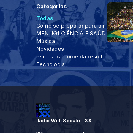
Categorias
Todas
Como se preparar para a maior Supe
MENUG1 CIÊNCIA E SAÚDE BUSCAR Cien
Música
Novidades
Psiquiatra comenta resultados de dr
Tecnologia
Radio Web Seculo - XX