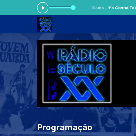
3:59 -
Tocando agora: Deniece Williams - It's Gonna Take a Miracle -
Programação