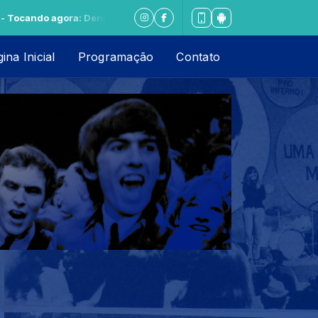
ra: Deniece Williams - It's Gonna Take a Miracle - 1976#
ina Inicial
Programação
Contato