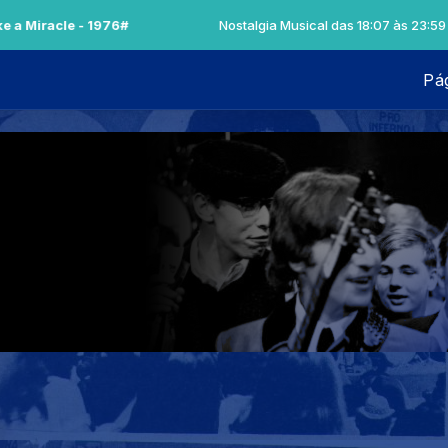
 1976#
Nostalgia Musical das 18:07 às 23:59 -
Tocando ago
Pág